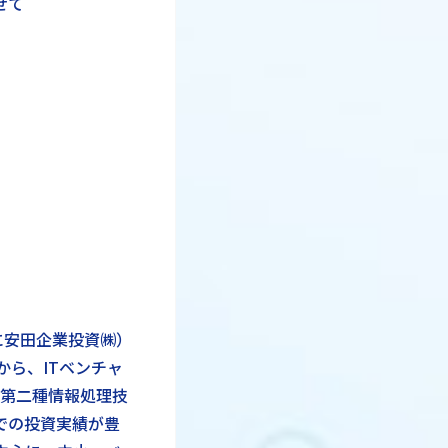
せて
に安田企業投資㈱）
から、ITベンチャ
も第二種情報処理技
での投資実績が豊