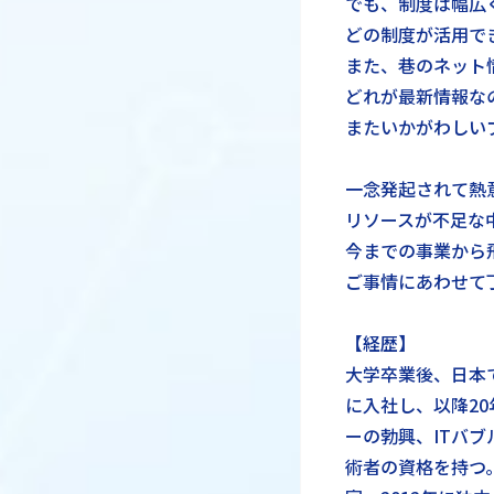
でも、制度は幅広
どの制度が活用で
また、巷のネット
どれが最新情報な
またいかがわしい
一念発起されて熱
リソースが不足な
今までの事業から
ご事情にあわせて
【経歴】
大学卒業後、日本
に入社し、以降2
ーの勃興、ITバ
術者の資格を持つ