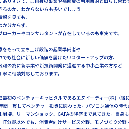
くありすぎて、ご自身の事業や補助金の利用目的と照らし合わ
きるのか、わからない方も多いでしょう。
情報を見ても、
のか分からず、
ブローカーやコンサルタントが存在しているのも事実です。
意をもって立ち上げ段階の起業準備者や
中でも社会に新しい価値を届けたいスタートアップの方、
飛躍の為に新事業や新技術開発に邁進する中小企業の方など
丁寧に相談対応しております。
で最初のベンチャーキャピタルであるエヌイーディー(株)（後
0年間一貫してベンチャー投資に関わった。パソコン通信の時代
ブル崩壊、リーマンショック、GAFAの隆盛まで見てきた。自身
。IT分野以外でも、消費者向けサービス分野、モノづくり分野