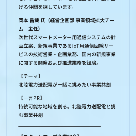
げる仲間を探しています。
岡本 昌哉 氏（経営企画部 事業領域拡大チー
ム 主任）
次世代スマートメーター用通信システムの計
画立案、新規事業であるIoT用通信回線サー
ビスの技術営業・企画業務、国内の新規事業
に関する開発および推進業務を経験。
【テーマ】
北陸電力送配電が一緒に挑みたい事業共創
【一言PR】
持続可能な地域を創る。北陸電力送配電と挑
む事業共創
‾‾‾‾‾‾‾‾‾‾‾‾‾‾‾‾‾‾‾‾‾‾‾‾‾‾‾‾‾‾‾‾‾‾‾‾‾‾‾‾‾‾‾‾‾‾‾‾‾‾‾‾‾‾