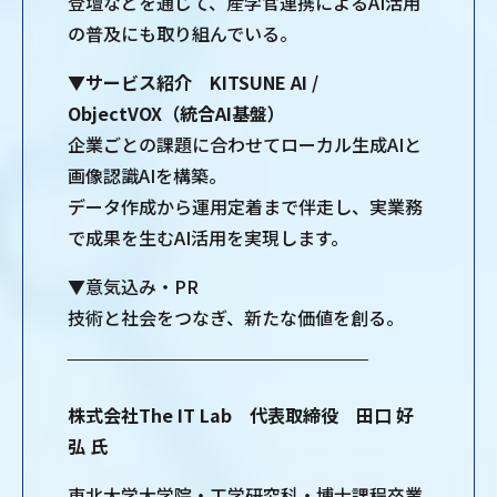
登壇などを通じて、産学官連携によるAI活用
の普及にも取り組んでいる。
▼サービス紹介 KITSUNE AI /
ObjectVOX（統合AI基盤）
企業ごとの課題に合わせてローカル生成AIと
画像認識AIを構築。
データ作成から運用定着まで伴走し、実業務
で成果を生むAI活用を実現します。
▼意気込み・PR
技術と社会をつなぎ、新たな価値を創る。
‾‾‾‾‾‾‾‾‾‾‾‾‾‾‾‾‾‾‾‾‾‾‾‾‾‾‾‾‾‾‾‾‾‾‾‾‾‾‾‾‾‾‾‾‾‾‾‾‾‾‾‾‾‾
株式会社The IT Lab 代表取締役 田口 好
弘 氏
東北大学大学院・工学研究科・博士課程卒業