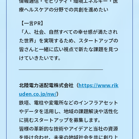
情報通信・モビリティ・環境エネルギー・医
療ヘルスケアの分野での共創を進めたい
【一言PR】
「人、社会、自然すべての幸せ感が満たされ
た世界」を実現するため、スタートアップの
皆さんと一緒に広い視点で新たな課題を見つ
けていきたいです。
‾‾‾‾‾‾‾‾‾‾‾‾‾‾‾‾‾‾‾‾‾‾‾‾‾‾‾‾‾‾‾‾‾‾‾‾‾‾‾‾‾‾‾‾‾‾‾‾‾‾‾‾‾‾
北陸電力送配電株式会社（
https://www.rik
uden.co.jp/nw/
）
鉄塔、電柱や変電所などのインフラアセット
やデータを活用し、地域の課題解決や活性化
に挑むスタートアップを募集します。
皆様の革新的な技術やアイデアと当社の資源
を掛け合わせ、未来の地域社会を共に創り上