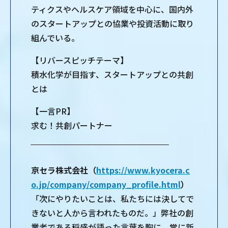
ティクスやヘルスケア領域を中心に、国内外
のスタートアップとの協業や投資活動に取り
組んでいる。
【リバースピッチテーマ】
積水化学が目指す、スタートアップとの共創
とは
【一言PR】
求む！共創パートナー
‾‾‾‾‾‾‾‾‾‾‾‾‾‾‾‾‾‾‾‾‾‾‾‾‾‾‾‾‾‾‾‾‾‾‾‾‾‾‾‾‾‾‾‾‾‾‾‾‾‾‾‾‾‾
京セラ株式会社（
https://www.kyocera.c
o.jp/company/company_profile.html
）
「次にやりたいことは、私たちには決してで
きないと人から言われたものだ。」弊社の創
業者である稲盛が語った言葉を胸に、常に新