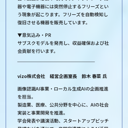
器や電子機器には突然停止するフリーズとい
う現象が起こります。フリーズを自動検知し
復旧させる機器を販売しています。
▼意気込み・PR
サブスクモデルを発売し、収益確保および社
会貢献を行います。
‾‾‾‾‾‾‾‾‾‾‾‾‾‾‾‾‾‾‾‾‾‾‾‾‾‾‾‾‾‾‾‾‾‾‾‾‾‾‾‾‾‾‾‾‾‾‾‾‾‾‾‾‾‾
vizo株式会社 経営企画室長 鈴木 春菜 氏
画像認識AI事業・ローカル生成AIの企画推進
を担当。
製造業、医療、公共分野を中心に、AIの社会
実装と事業開発を推進。
学会発表や講演活動、スタートアップピッチ