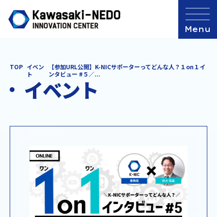
TOP
イベン
【参加URL公開】K-NICサポーターってどんな人？１on１イ
ト
ンタビュー #５／...
イベント