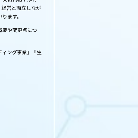
、経営と両立しなが
いります。
概要や変更点につ
ティング事業』『生
。