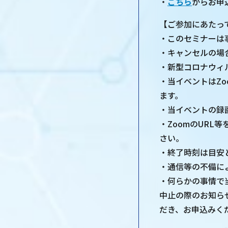
・
こちら
からお申
【ご参加にあたっ
・このセミナーは
・キャンセルの場
・新型コロナウィ
・当イベントはZ
ます。
・当イベントの録
・ZoomのUR
さい。
・終了時刻は目安
・通信等の不備に
・何らかの事情で
中止の際のお知ら
だき、お申込みく