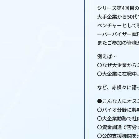
シリーズ第4回目
大手企業から50
ベンチャーとして
ーパーバイザー武
またご参加の皆様
例えば…
〇なぜ大企業から
〇大企業に在職中
など、赤裸々に語
●こんな人にオス
〇バイオ分野に興
〇大企業勤務で社
〇資金調達で苦労
〇公的支援機関を