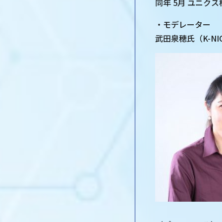
同年 5月 ユニク
・モデレーター
武田泉穂氏（K-N