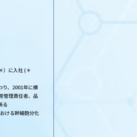
＊）に入社 (＊
り、2001年に横
産管理責任者、品
係る
における幹細胞分化