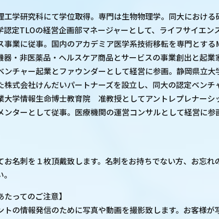
理工学研究科にて学位取得。専門は生物物理学。同大における
学認定TLOの経営企画部マネージャーとして、ライフサイエン
ス事業に従事。国内のアカデミア医学系技術移転を専門とするM
機器・非医薬品・ヘルスケア商品とサービスの事業創出と起業
ベンチャー起業とファウンダーとして経営に参画。静岡県立大
た株式会社けんだいパートナーズを設立し、同大の認定ベンチ
業大学情報生命博士教育院 准教授としてアントレプレナーシ
メンターとして従事。医療機関の運営コンサルとして経営に参
てお名刺を１枚頂戴致します。名刺をお持ちでない方、お忘れ
い。
あたってのご注意】
ントの情報発信のために写真や動画を撮影致します。お客様が