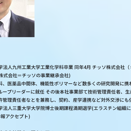
立大学法人九州工業大学工業化学科卒業 同年4月 チッソ株式会社（
NC株式会社＝チッソの事業継承会社)
料、医薬品中間体、機能性ポリマーなど数多くの研究開発に携わ
ループリーダーに就任 その後本社事業部て技術管理責任者、生
許管理責任者なとを兼務し、契約、産学連携など対外交渉にも
立大学法人三重大学大学院博士後期課程満期退学(エラスチン組織
報アクセプト)