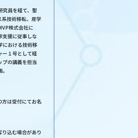
研究員を経て、聖
ス系技術移転、産学
VP株式会社に
家支援に従事しな
学における技術移
ャー１号として経
ップの講義を担当
画。
の方は受付にてお名
写り込む場合があり