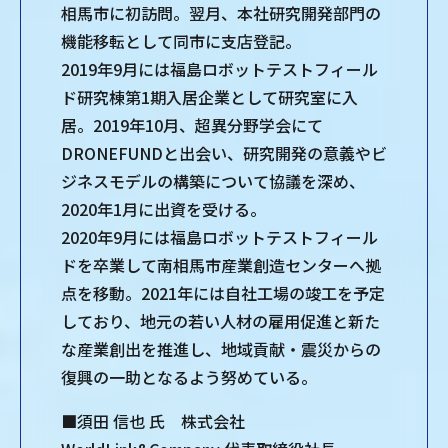
相馬市に初訪問。翌月、本社研究開発部門の
機能移転として同市に支店登記。
2019年9月には福島ロボットテストフィール
ド研究棟第1期入居企業として研究室に入
居。2019年10月、超異分野学会にて
DRONEFUNDと出会い、研究開発の意義やビ
ジネスモデルの構築について協議を深め、
2020年1月に出資を受ける。
2020年9月には福島ロボットテストフィール
ドを卒業して南相馬市産業創造センターへ拠
点を移動。2021年には自社工場の竣工を予定
しており、地元の若い人材の雇用促進と新た
な産業創出を推進し、地域貢献・震災からの
復興の一助となるよう努めている。
■須田 信也 氏 株式会社