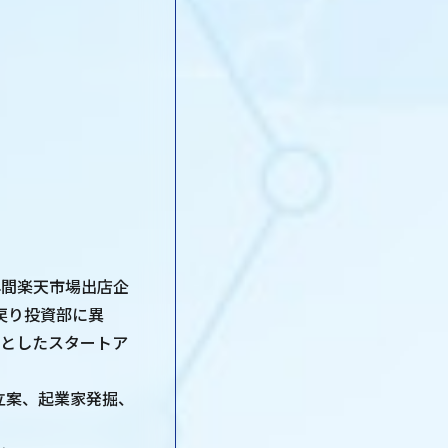
年間楽天市場出店企
戻り投資部に異
心としたスタートア
立案、起業家発掘、