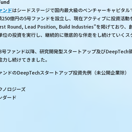
Fund
ァンド
はシードステージで国内最大級のベンチャーキャピタル
総額250億円の5号ファンドを設立し、現在アクティブに投資活
 Round, Lead Position, Build Industries"を掲げ
単位の投資を実行し、継続的に徹底的な伴走をし続けていくス
た3号ファンド以降、研究開発型スタートアップ及びDeepTec
注力し続けてきました。
ンドのDeepTechスタートアップ投資先例（未公開企業除）
クノロジーズ
ンダード