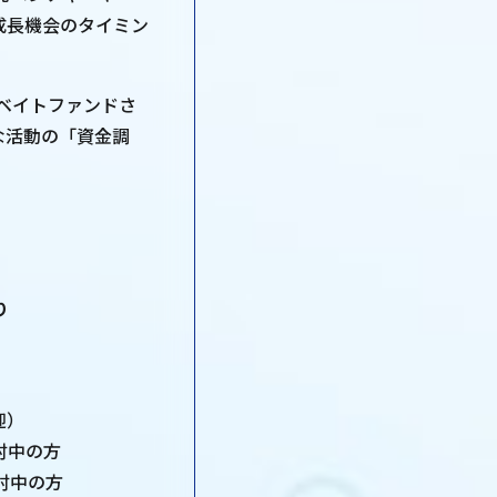
成長機会のタイミン
ュベイトファンドさ
な活動の「資金調
り
迎）
討中の方
討中の方