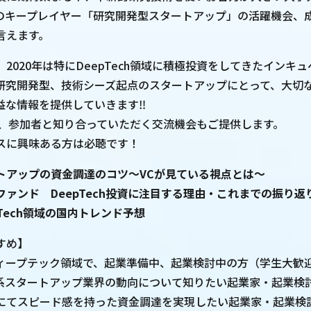
域でのキープレイヤー「研究開発型スタートアップ」の活躍機会、
言えます。
2020年は特にDeepTech領域に積極投資をしてきたインキ
研究開発型、技術シーズ起点のスタートアップにとって、大切
益な情報を提供していきます‼
会、参加者と知り合っていただく交流機会もご提供します。
スに興味ある方は必聴です！
トアップの資金調達のコツ～VCが見ている視点とは～
ァンド DeepTech投資に注目する理由・これまでの振り返
p Tech領域の国内トレンド予想
すめ】
ィープテック領域で、起業準備中、起業検討中の方（学生大歓
系スタートアップ業界の動向について知りたい起業家・起業検
にてスピード感を持った資金調達を実現したい起業家・起業検