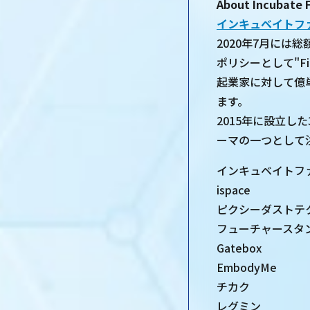
About Incubate 
インキュベイトフ
2020年7月には
ポリシーとして"First
起業家に対して億
ます。
2015年に設立し
ーマの一つとして
インキュベイトファ
ispace
ピクシーダストテ
フューチャースタ
Gatebox
EmbodyMe
チカク
レグミン