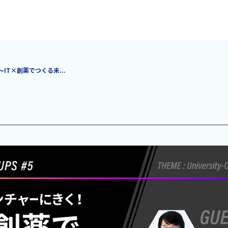
～IT×創薬でつくる未...