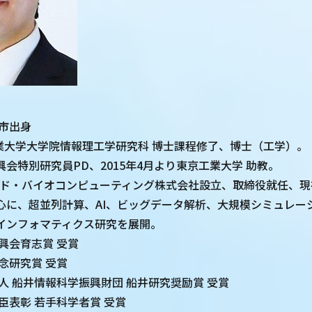
美市出身
工業大学大学院情報理工学研究科 博士課程修了、博士（工学）。
会特別研究員PD、2015年4月より東京工業大学 助教。
アヘッド・バイオコンピューティング株式会社設立、取締役就任、
心に、超並列計算、AI、ビッグデータ解析、大規模シミュレー
インフォマティクス研究を展開。
振興会育志賞 受賞
記念研究賞 受賞
法人 船井情報科学振興財団 船井研究奨励賞 受賞
大臣表彰 若手科学者賞 受賞