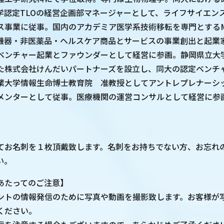
学認定TLOの経営企画部マネージャーとして、ライフサイエン
ス事業に従事。国内のアカデミア医学系技術移転を専門とするM
機器・非医薬品・ヘルスケア商品とサービスの事業創出と起業
ベンチャー起業とファウンダーとして経営に参画。静岡県立大
た株式会社けんだいパートナーズを設立し、同大の認定ベンチ
業大学情報生命博士教育院 准教授としてアントレプレナーシ
メンターとして従事。医療機関の運営コンサルとして経営に参
てお名刺を１枚頂戴致します。名刺をお持ちでない方、お忘れ
い。
あたってのご注意】
ントの情報発信のために写真や動画を撮影致します。お客様が
ください。