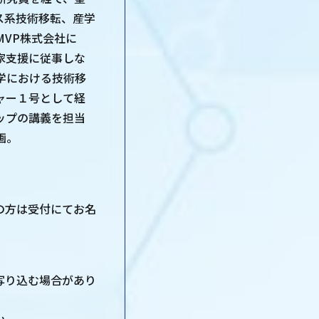
ス系技術移転、産学
VP株式会社に
家支援に従事しな
学における技術移
ャー１号として経
ップの講義を担当
画。
の方は受付にてお名
写り込む場合があり