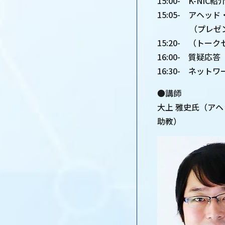
15:00- K-NIC紹
15:05- アヘ
（プレゼンテー
15:20- （トー
16:00- 質疑応
16:30- ネット
●講師
大上 雅史氏（ア
助教）