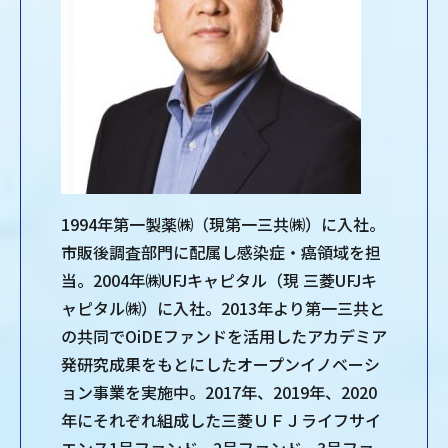
1994年第一製薬㈱（現第一三共㈱）に入社。
市販後調査部門に配属し感染症・癌領域を担
当。2004年㈱UFJキャピタル（現 三菱UFJキ
ャピタル㈱）に入社。2013年より第一三共と
の共同でOiDEファンドを活用したアカデミア
発研究成果をもとにしたオープンイノベーシ
ョン事業を実施中。2017年、2019年、2020
年にそれぞれ組成した三菱ＵＦＪライフサイ