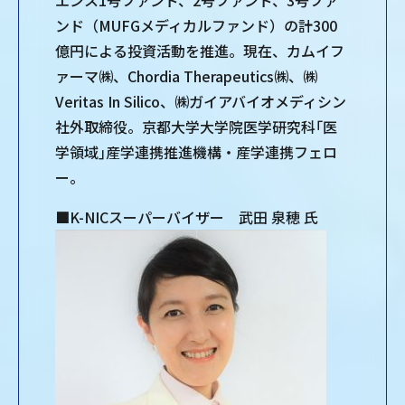
エンス1号ファンド、2号ファンド、3号ファ
ンド（MUFGメディカルファンド）の計300
億円による投資活動を推進。現在、カムイフ
ァーマ㈱、Chordia Therapeutics㈱、㈱
Veritas In Silico、㈱ガイアバイオメディシン
社外取締役。京都大学大学院医学研究科｢医
学領域｣産学連携推進機構・産学連携フェロ
ー。
■K-NICスーパーバイザー 武田 泉穂 氏