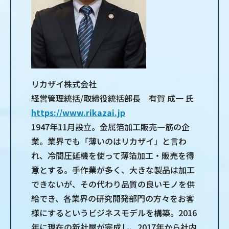
リカザイ株式会社
経営管理統括/取締役統括部長 有賀 成一 氏
https://www.rikazai.jp
1947年11月設立。金属箔加工販売一筋の企
業。業界でも「薄いのはリカザイ」と言わ
れ、冷間圧延機を使って薄箔加工・販売を得
意とする。手作業が多く、大きな製品は加工
できないが、その代わり品質の良いモノを供
給でき、各業界の研究開発部門の方々をお客
様にするというビジネスモデルを構築。2016
年に現在の新社屋が完成し、2017年から社内