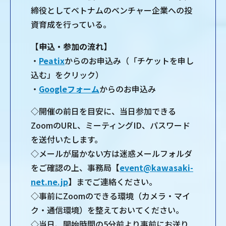
締役としてベトナムのベンチャー企業への投
資育成を行っている。
【申込・参加の流れ】
・
Peatix
からのお申込み（「チケットを申し
込む」をクリック）
・
Googleフォーム
からのお申込み
◇開催の前日を目安に、当日参加できる
ZoomのURL、ミーティングID、パスワード
を送付いたします。
◇メールが届かない方は迷惑メールフォルダ
をご確認の上、事務局【
event@kawasaki-
net.ne.jp
】までご連絡ください。
◇事前にZoomのできる環境（カメラ・マイ
ク・通信環境）を整えておいてください。
◇当日、開始時間の5分前より事前にお送り