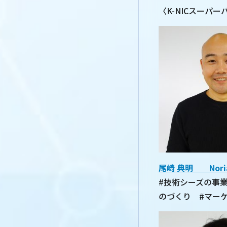
〈K-NICスーパ
尾崎 典明 Noriak
#技術シーズの事
のづくり #マーケ