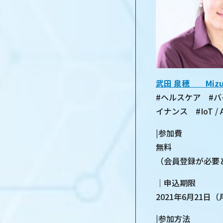
武田 泉穂 Mizuh
#ヘルスケア #
イナンス #IoT 
|参加費
無料
（会員登録が必要
｜申込期限
2021年6月21日
|参加方法