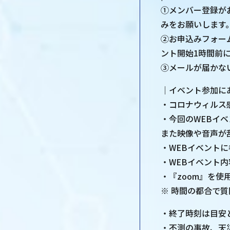
①メンバー登録が
みをお願いします
②お申込みフォー
ント開始1時間前
③メールが届かな
｜イベント参加に
・コロナウィルス
・今回のWEBイ
また映像や音声が
・WEBイベント
・WEBイベント
・『zoom』を
※ 時間の都合で
・終了時刻は目安
・不測の事故、天