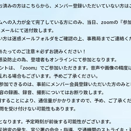
お済みの方はこちらから、メンバー登録いただいていない方は
。
ムへの入力が全て完了している方にのみ、当日、zoomの『参加
にメールにて送付致します。
い方は迷惑メールフォルダをご確認の上、事務局までご連絡く
あたってのご注意＊必ずお読みください！
感染防止の為、登壇者もオンラインにて参加となります。
ベントは、『zoom』でご参加いただきます。音声や画像の精度
乱れる場合もございます。予めご了承ください。
に参加できるのは、事前にメンバー会員登録いただいた方のみと
内容の録画、録音、撮影についてはお断り致します。
使用することにより、通信量がかかりますので、予め、ご了承く
質問を受け付けない可能性もあります。
となります。予定時刻が前後する可能性がございます。
災地変の発生、官公署の命令・指導、交通機関のストライキ・