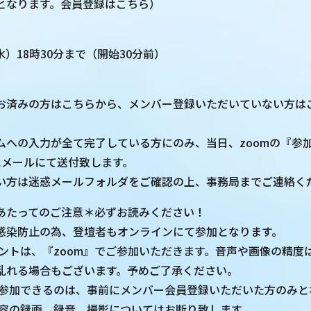
となります。会員登録はこちら）
（水）18時30分まで（開始30分前）
お済みの方はこちらから、メンバー登録いただいていない方は
。
ムへの入力が全て完了している方にのみ、当日、zoomの『参加
にメールにて送付致します。
い方は迷惑メールフォルダをご確認の上、事務局までご連絡く
あたってのご注意＊必ずお読みください！
感染防止の為、登壇者もオンラインにて参加となります。
ベントは、『zoom』でご参加いただきます。音声や画像の精度
乱れる場合もございます。予めご了承ください。
に参加できるのは、事前にメンバー会員登録いただいた方のみと
内容の録画、録音、撮影についてはお断り致します。