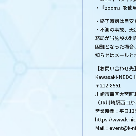
・『zoom』を
・終了時刻は目安
・不測の事故、天
務局が当施設の利
困難となった場合
知らせはメールとホ
【お問い合わせ先
Kawasaki-NEDO 
〒212-8551
川崎市幸区大宮町1
（JR川崎駅西口
営業時間：平日13
https://www.k-ni
Mail：event@k-n