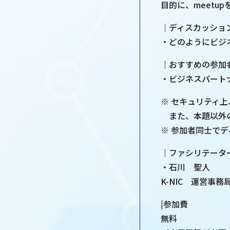
目的に、meetu
｜ディスカッショ
・どのようにビジ
｜おすすめの参加
・ビジネスパート
※ セキュリティ
また、本題以外の
※ 参加者同士で
｜ファシリテータ
・石川 聖人
K-NIC 運営事
|参加費
無料