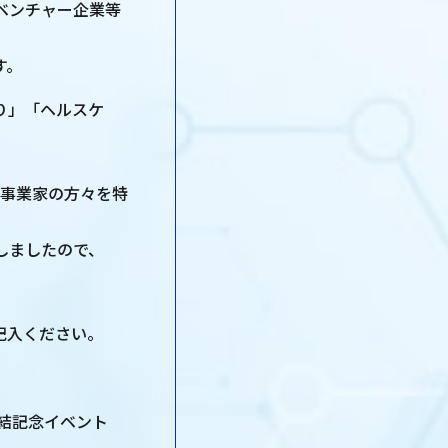
ベンチャー企業等
す。
り」「ヘルスケ
。
な事業家の方々を特
しましたので、
記入ください。
結記念イベント