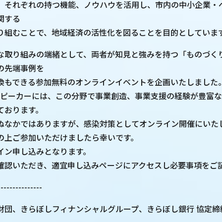
、それぞれの持つ機能、ノウハウを活用し、市内の中小企業・
関する
り組むことで、地域経済の活性化を図ることを目的としていま
な取り組みの端緒として、両者が知見と強みを持つ「ものづく
の先端事例を
換もできる参加無料のオンラインイベントを企画いたしました
スピーカーには、この分野で事業創造、事業支援の経験が豊富
ております。
ぬなかではありますが、感染対策としてオンライン開催にいた
の上ご参加いただけましたら幸いです。
イン申し込みとなります。
確認いただき、適宜申し込みページにアクセスし必要事項をご
------------
財団、きらぼしフィナンシャルグループ、きらぼし銀行 協定締