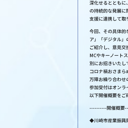
深化せるとともに
の持続的な発展に
支援に連携して取
今回、その具体的
ア」「デジタル」
ご紹介し、意見交
MCやキーノート
別にお招きいたし
コロナ禍おさまら
万障お繰り合わせ
参加受付はオンラ
以下開催概要をご
----------開催概要----
◆川崎市産業振興