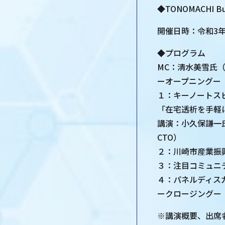
◆TONOMACHI Busi
開催日時：令和3年10月
◆プログラム
MC：清水美雪氏
ーオープニングー
１：キーノートス
「在宅透析を手軽
講演：小久保謙一氏（
CTO）
２：川崎市産業振
３：注目コミュニ
４：パネルディス
ークロージングー
※講演概要、出席