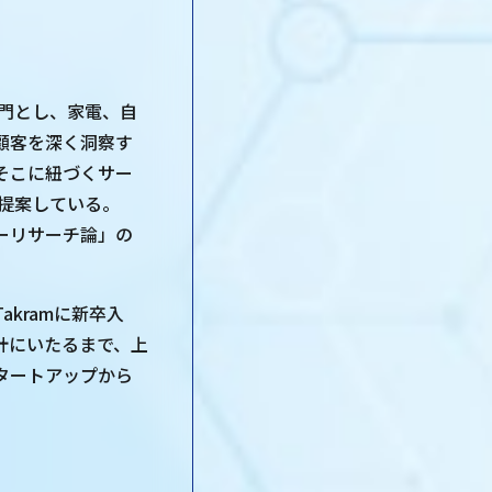
専門とし、家電、自
顧客を深く洞察す
そこに紐づくサー
提案している。
ザーリサーチ論」の
kramに新卒入
計にいたるまで、上
タートアップから
。