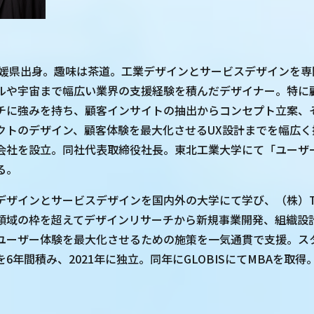
。愛媛県出身。趣味は茶道。工業デザインとサービスデザインを
ルや宇宙まで幅広い業界の支援経験を積んだデザイナー。特に
チに強みを持ち、顧客インサイトの抽出からコンセプト立案、
クトのデザイン、顧客体験を最大化させるUX設計までを幅広く
株式会社を設立。同社代表取締役社長。東北工業大学にて「ユー
る。
デザインとサービスデザインを国内外の大学にて学び、（株）Ta
領域の枠を超えてデザインリサーチから新規事業開発、組織設
ユーザー体験を最大化させるための施策を一気通貫で支援。ス
6年間積み、2021年に独立。同年にGLOBISにてMBAを取得