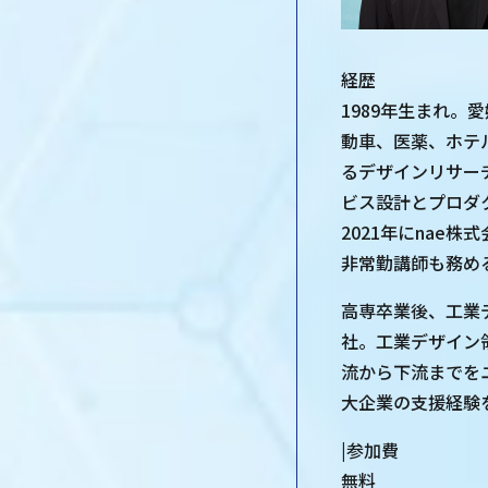
経歴
1989年生まれ
動車、医薬、ホテ
るデザインリサー
ビス設計とプロダ
2021年にnae
非常勤講師も務め
高専卒業後、工業
社。工業デザイン
流から下流までを
大企業の支援経験を
|参加費
無料