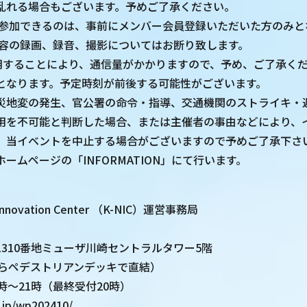
乱れる場合もございます。予めご了承ください。
に参加できるのは、事前にメンバー会員登録いただいた方のみと
内容の録画、録音、撮影についてはお断り致します。
使用することにより、通信量がかかりますので、予め、ご了承く
となります。予定時刻が前後する可能性がございます。
災地変の発生、官公署の命令・指導、交通機関のストライキ・
用を不可能と判断した場合、または主催者の事由などにより、
、当イベントを中止する場合がございますので予めご了承下さ
ームページの「INFORMATION」にて行います。
】
Innovation Center （K-NIC）運営事務局
310番地ミューザ川崎セントラルタワー5階
からペデストリアンデッキで直結）
時～21時（最終受付20時）
c.jp/wp202410/