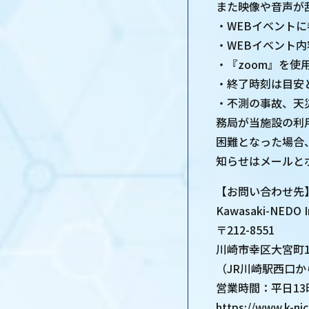
また映像や音声が
・WEBイベント
・WEBイベント
・『zoom』を
・終了時刻は目安
・不測の事故、天
務局が当施設の利
困難となった場合
知らせはメールとホ
【お問い合わせ先
Kawasaki-NEDO 
〒212-8551
川崎市幸区大宮町1
（JR川崎駅西口
営業時間：平日13
https://www.k-ni