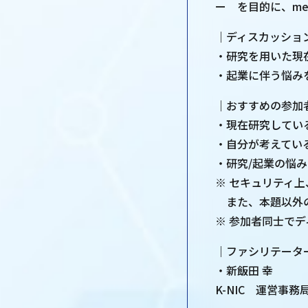
ー を目的に、me
｜ディスカッショ
・研究を用いた現
・起業に伴う悩み
｜おすすめの参加
・現在研究してい
・自分が考えてい
・研究/起業の悩
※ セキュリティ
また、本題以外の
※ 参加者同士で
｜ファシリテータ
・新飯田 幸
K-NIC 運営事