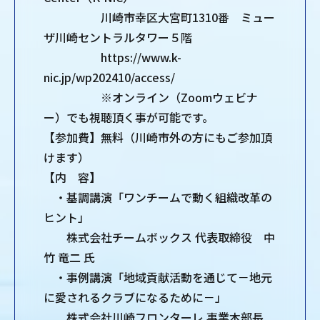
川崎市幸区大宮町1310番 ミュー
ザ川崎セントラルタワー５階
https://www.k-
nic.jp/wp202410/access/
※オンライン（Zoomウェビナ
ー）でも視聴頂く事が可能です。
【参加費】無料（川崎市外の方にもご参加頂
けます）
【内 容】
・基調講演「ワンチームで動く組織改革の
ヒント」
株式会社チームボックス 代表取締役 中
竹 竜二 氏
・事例講演「地域貢献活動を通じて－地元
に愛されるクラブになるために－」
株式会社川崎フロンターレ 事業本部長