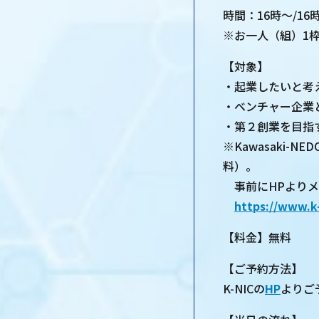
時間：16時～/16
※お一人（組）1
【対象】
・起業したいと考
・ベンチャー企業
・第２創業を目指
※Kawasaki-N
料）。
事前にHPよりメ
https://www.k
【料金】無料
【ご予約方法】
K-NICの
HP
よりご