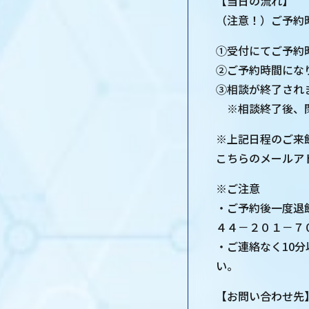
【当日の流れ】
（注意！）ご予約
①受付にてご予約
②ご予約時間にな
③相談が終了され
※相談終了後、閉
※上記日程のご来
こちらのメールア
※ご注意
・ご予約後一度退
４４－２０１－７
・ご連絡なく10
い。
【お問い合わせ先