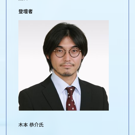
登壇者
木本 恭介氏