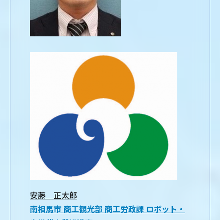
安藤 正太郎
南相馬市 商工観光部 商工労政課 ロボット・