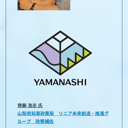
齊藤 浩志 氏
山梨県知事政策局 リニア未来創造・推進グ
ループ 政策補佐