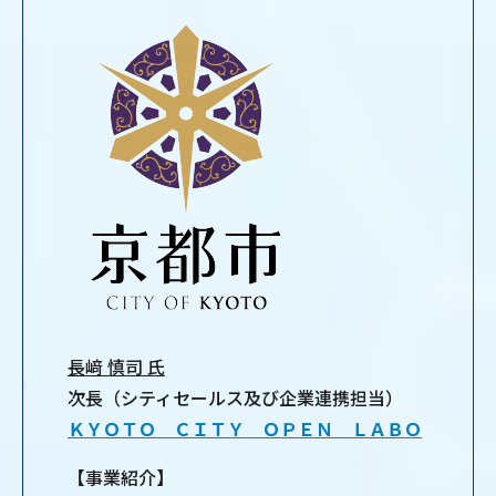
長﨑 慎司 氏
次長（シティセールス及び企業連携担当）
ＫＹＯＴＯ ＣＩＴＹ ＯＰＥＮ ＬＡＢＯ
【事業紹介】