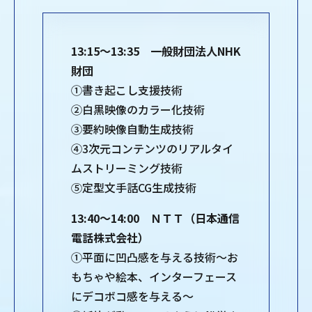
13:15～13:35 一般財団法人NHK
財団
①書き起こし支援技術
②白黒映像のカラー化技術
③要約映像自動生成技術
④3次元コンテンツのリアルタイ
ムストリーミング技術
⑤定型文手話CG生成技術
13:40～14:00 ＮＴＴ（日本通信
電話株式会社）
①平面に凹凸感を与える技術～お
もちゃや絵本、インターフェース
にデコボコ感を与える～