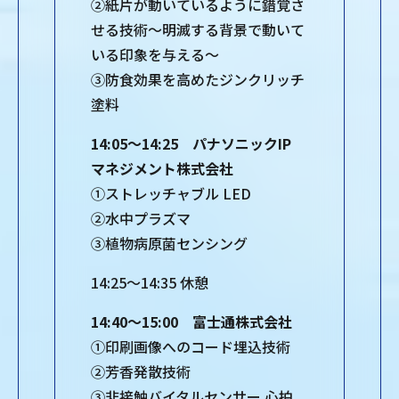
②紙⽚が動いているように錯覚さ
せる技術〜明滅する背景で動いて
いる印象を与える〜
③防食効果を高めたジンクリッチ
塗料
14:05～14:25 パナソニックIP
マネジメント株式会社
①ストレッチャブル LED
②水中プラズマ
③植物病原菌センシング
14:25～14:35 休憩
14:40～15:00 富士通株式会社
①印刷画像へのコード埋込技術
②芳香発散技術
③非接触バイタルセンサー 心拍