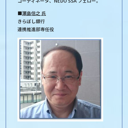
コーディネータ、NEDO SSA フェロー。
■
瀬島信之 氏
きらぼし銀行
連携推進部専任役