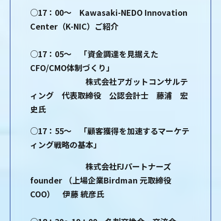
○17：00～ Kawasaki-NEDO Innovation
Center（K-NIC）ご紹介
○17：05～ 「資金調達を見据えた
CFO/CMO体制づくり」
株式会社アガットコンサルテ
ィング 代表取締役 公認会計士 藤浦 宏
史氏
○17：55～ 「顧客獲得を加速するマーケテ
ィング戦略の基本」
株式会社FJパートナーズ
founder
（上場企業Birdman 元取締役
COO）
伊藤 統彦
氏