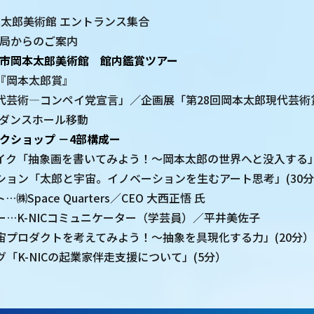
岡本太郎美術館 エントランス集合
 事務局からのご案内
市岡本太郎美術館 館内鑑賞ツアー
『岡本太郎賞』
芸術―コンペイ党宣言」／企画展「第28回岡本太郎現代芸術
 ガイダンスホール移動
クショップ －4部構成ー
ク「抽象画を書いてみよう！～岡本太郎の世界へと没入する」(
ョン「太郎と宇宙。イノベーションを生むアート思考」(30
pace Quarters／CEO 大西正悟 氏
…K-NICコミュニケーター（学芸員）／平井美佐子
プロダクトを考えてみよう！～抽象を具現化する力」(20分）
K-NICの起業家伴走支援について」(5分）