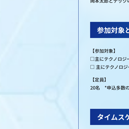
岡本太郎とテック
参加対象
【参加対象】
□主にテクノロジ
□ 主にテクノロジ
【定員】
20名 *申込多数
タイムス