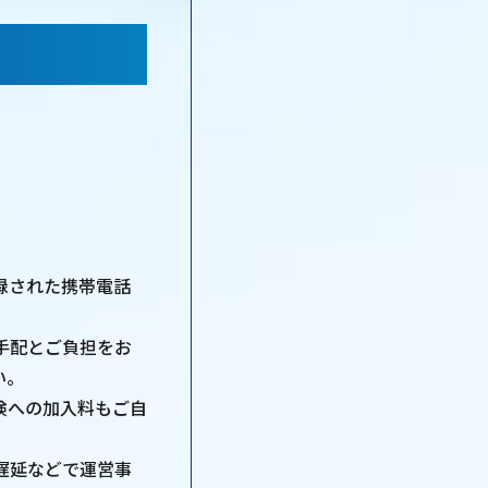
。
録された携帯電話
手配とご負担をお
い。
険への加入料もご自
遅延などで運営事