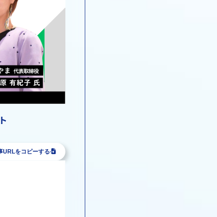
ト
事URLをコピーする