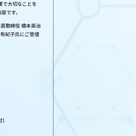
業で大切なことを
内容です。
代表取締役 橋本英治
原有紀子氏にご登壇
付）