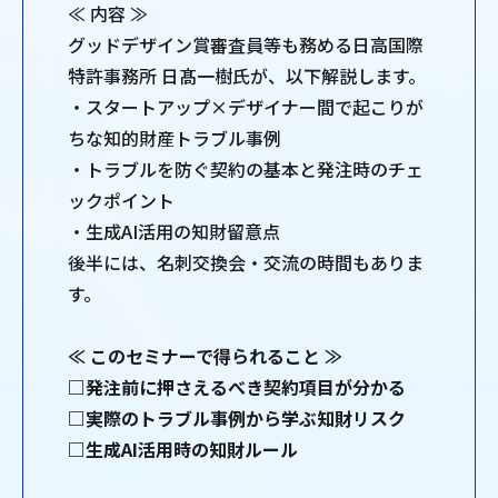
≪ 内容 ≫
グッドデザイン賞審査員等も務める日高国際
特許事務所 日髙一樹氏が、以下解説します。
・スタートアップ×デザイナー間で起こりが
ちな知的財産トラブル事例
・トラブルを防ぐ契約の基本と発注時のチェ
ックポイント
・生成AI活用の知財留意点
後半には、名刺交換会・交流の時間もありま
す。
≪ このセミナーで得られること ≫
□発注前に押さえるべき契約項目が分かる
□実際のトラブル事例から学ぶ知財リスク
□生成AI活用時の知財ルール