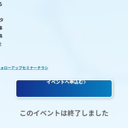
る
、
タ
事
株
を
フォローアップセミナーチラシ
イベントへ申込む
このイベントは終了しました