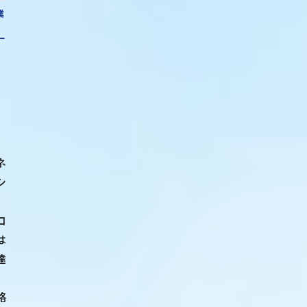
業
ー
ネ
シ
コ
は
達
。
略