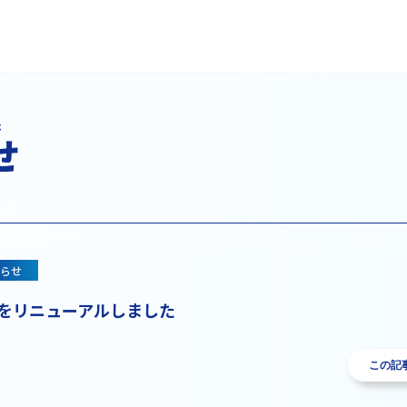
た
せ
らせ
HPをリニューアルしました
この記