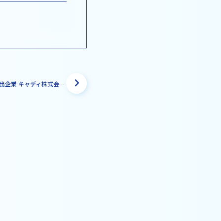
J-Startup選出企業 キャディ株式会社が、かわさき起業家オーディションで「かわさき起業家大賞」を受賞