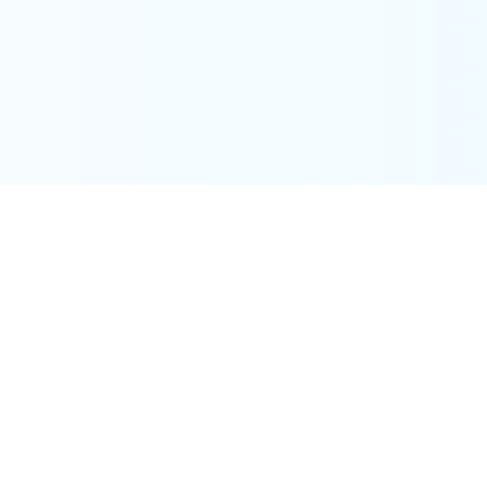
K-NIC会員登録
お問い合わせ
K-NICと連携したい方
個人情報保護方針
SNSアカウント運用ポリシー
会員規約
施設利用規約
ウェブアクセシビリティ方針