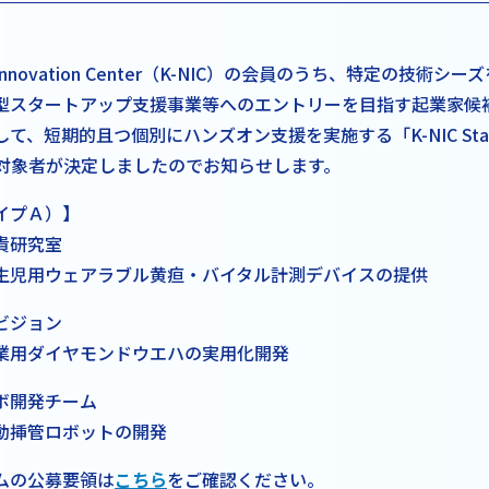
DO Innovation Center（K-NIC）の会員のうち、特定の技術シ
型スタートアップ支援事業等へのエントリーを目指す起業家候
、短期的且つ個別にハンズオン支援を実施する「K-NIC Startup
支援対象者が決定しましたのでお知らせします。
イプＡ）】
貴研究室
生児用ウェアラブル黄疸・バイタル計測デバイスの提供
ムビジョン
業用ダイヤモンドウエハの実用化開発
ボ開発チーム
動挿管ロボットの開発
ムの公募要領は
こちら
をご確認ください。