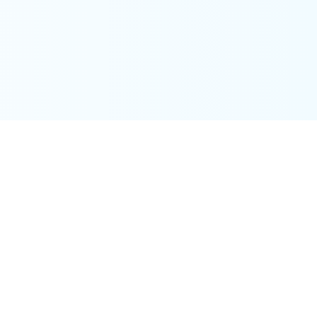
K-NIC会員登録
お問い合わせ
K-NICと連携したい方
個人情報保護方針
SNSアカウント運用ポリシー
会員規約
施設利用規約
ウェブアクセシビリティ方針