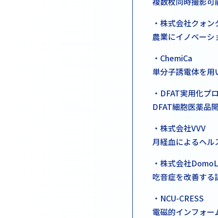
複数枚同時撮影可
・株式会社クォン
農業にイノベーシ
・ChemiCa
単分子誘電体を用
・DFAT実用化プ
DFAT細胞医薬品
・株式会社VVV
月経血によるヘル
・株式会社DomoL
吃音症を改善する
・NCU-CRESS
電磁的インフォー