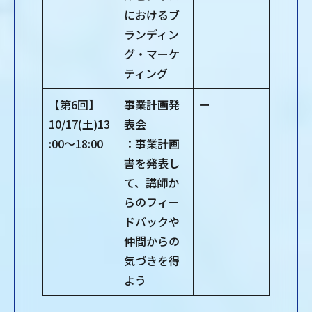
におけるブ
ランディン
グ・マーケ
ティング
【第6回】
事業計画発
ー
10/17(土)13
表会
:00～18:00
：事業計画
書を発表し
て、講師か
らのフィー
ドバックや
仲間からの
気づきを得
よう