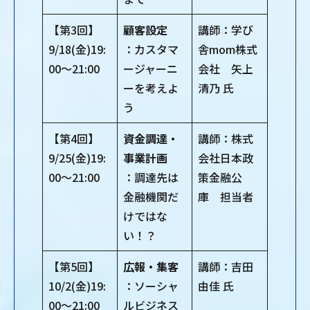
【第3回】
顧客設定
講師：学び
9/18(金)19:
：カスタマ
舎mom株式
00～21:00
ージャーニ
会社 矢上
ーを考えよ
清乃 氏
う
【第4回】
資金調達・
講師：株式
9/25(金)19:
事業計画
会社日本政
00～21:00
：調達先は
策金融公
金融機関だ
庫 担当者
けではな
い！？
【第5回】
広報・集客
講師：吉田
10/2(金)19:
：ソーシャ
由佳 氏
00～21:00
ルビジネス