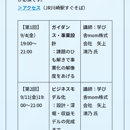
＞アクセス
（JR川崎駅すぐそば）
【第1回】
ガイダン
講師：学び
9/4(金）
ス・事業設
舎mom株式
19:00～
計
会社 矢上
21:00
：課題のひ
清乃 氏
も解きで事
業化の解像
度をあげる
【第2回】
ビジネスモ
講師：学び
9/11(金)19:
デル化
舎mom株式
00～21:00
：設計・深
会社 矢上
堀・収益モ
清乃 氏
デルの完成
まで