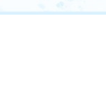
Kawasaki-NEDO
K-NIC会
K-NICに
Innovation
員登録
ついて
Center（K-
NIC）
お問い合
K-NICの
わせ
起業支
援メニ
K-NICと連携
したい方
ュー
個人情報保護
〒212-8554
方針
SNSアカウン
コミュニケ
川崎市幸区大宮
ーター相談
ト運用ポリシ
町1310番
ー
ミューザ川崎セ
会員規約
ントラルタワー5
施設利用規約
スペシャル
階
ウェブアクセ
アドバイザ
シビリティ方
ー
アクセス
針
Englis