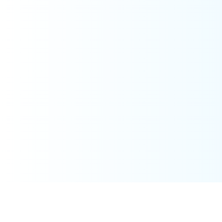
Kawasaki-NEDO
K-NIC会
K-NICに
Innovation
員登録
ついて
Center（K-