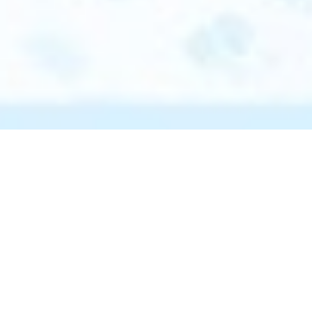
Kawasaki-NEDO
K-NIC会
K-NICに
Innovation
員登録
ついて
Center（K-
NIC）
お問い合
K-NICの
わせ
起業支
援メニ
K-NICと連携
したい方
ュー
個人情報保護
〒212-8554
方針
SNSアカウン
コミュニケ
川崎市幸区大宮
ーター相談
ト運用ポリシ
町1310番