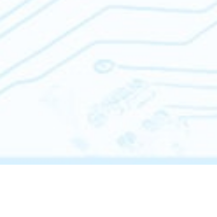
Kawasaki-NEDO
K-NIC会
K-NICに
Innovation
員登録
ついて
Center（K-
NIC）