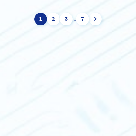
...
1
2
3
7