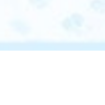
Kawasaki-NEDO
K-NIC会
K-NICに
Innovation
員登録
ついて
Center（K-
NIC）
お問い合
K-NICの
わせ
起業支
援メニ
K-NICと連携
したい方
ュー
個人情報保護
〒212-8554
方針