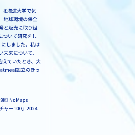
。北海道大学で気
、地球環境の保全
発と販売に取り組
について研究をし
りにしました。私は
い未来について、
抱えていたとき、大
tmeal設立のきっ
 第9回 NoMaps
チャー100」2024