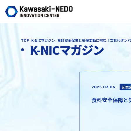
TOP
K-NICマガジン
食料安全保障と気候変動に挑む！次世代タンパ
K-NICマガジン
起業
2025.03.06
食料安全保障と