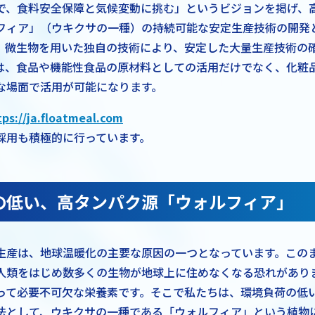
で、食料安全保障と気候変動に挑む」というビジョンを掲げ、
フィア」（ウキクサの一種）の持続可能な安定生産技術の開発
。微生物を用いた独自の技術により、安定した大量生産技術の
は、食品や機能性食品の原材料としての活用だけでなく、化粧
な場面で活用が可能になります。
tps://ja.floatmeal.com
採用も積極的に行っています。
の低い、高タンパク源「ウォルフィア」
生産は、地球温暖化の主要な原因の一つとなっています。この
人類をはじめ数多くの生物が地球上に住めなくなる恐れがあり
って必要不可欠な栄養素です。そこで私たちは、環境負荷の低
法として、ウキクサの一種である「ウォルフィア」という植物