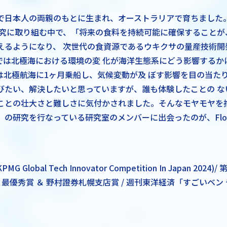
で日本人の両親のもとに生まれ、オーストラリアで育ちました
 究に取り組む中で、「将来の食料を持続可能に確保することが
えるようになり、 次世代の食資源であるウキクサの量産技術開
では北極海における環境の変 化が海洋生態系にどう影響するか
は北極航海に1ヶ月乗船し、気候変動が及 ぼす影響を目の当た
びたい、解決したいと思っていますが、誰も体験したことの な
ことの壮大さと難しさに気付かされました。そんなモヤモヤを
の研究を行なっている研究室のメンバーに出会ったのが、Floa
MG Global Tech Innovator Competition In Japan 2024)/
 2024 最優秀賞 ＆ 野村證券札幌支店賞 / 週刊東洋経済「すごいベン 