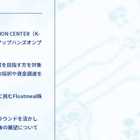
N CENTER（K-
タートアップハンズオンプ
業を目指す方を対象
の採択や資金調達を
Floatmeal株
ラウンドを活かし
後の展望について