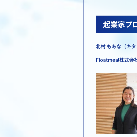
起業家プ
北村 もあな（キ
Floatmeal株式