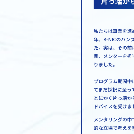
片っ端か
私たちは事業を進
年、K-NICのハ
た。実は、その前
間、メンターを担
りました。
プログラム期間中はN
てまだ採択に至っ
とにかく片っ端か
ドバイスを受けま
メンタリングの中
的な立場で考えを