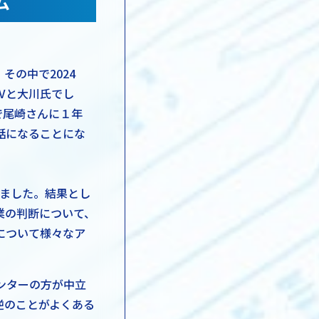
ム
の中で2024
Vと大川氏でし
で尾崎さんに１年
話になることにな
していました。結果とし
業の判断について、
について様々なア
ンターの方が中立
逆のことがよくある