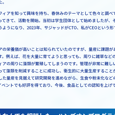
た。
フィアを知って興味を持ち、春休みのテーマとして色々と調べ
ってきて、活動を開始。当初は学生団体として始めましたが、
ようになり、2023年、サジャッドがCTO、私がCEOという
アの栄養価が高いことは知られていたのですが、量産に課題が
す。例えば、花を大量に育てようと思っても、周りに雑草など
ィアの周りに藻類が繁殖してしまうのです。管理が非常に難し
って藻類を削減することに成功し、衛生的に大量生産すること
した量産を見据えて研究開発を進めながら、生食や粉末化など
イベントでも好評を得ており、今後、食品としての認知を上げ