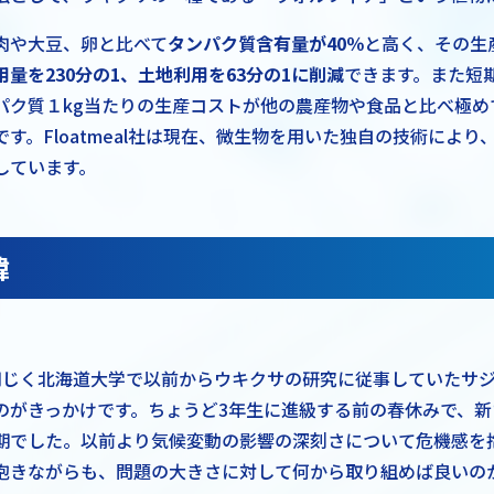
肉や大豆、卵と比べて
タンパク質含有量が40％
と高く、その生
用量を230分の1、土地利用を63分の1に削減
できます。また短
パク質１kg当たりの生産コストが他の農産物や食品と比べ極め
す。Floatmeal社は現在、微生物を用いた独自の技術により
しています。
緯
同じく北海道大学で以前からウキクサの研究に従事していたサ
のがきっかけです。ちょうど3年生に進級する前の春休みで、新
期でした。以前より気候変動の影響の深刻さについて危機感を
抱きながらも、問題の大きさに対して何から取り組めば良いの