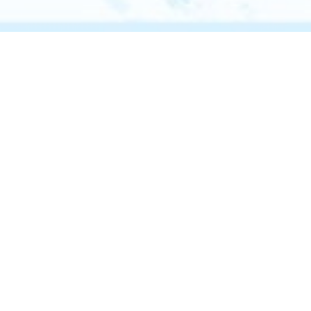
Kawasaki-NEDO
K-NIC会
K-NICに
Innovation
員登録
ついて
Center（K-
NIC）
お問い合
K-NICの
わせ
起業支
援メニ
K-NICと連携
したい方
ュー
個人情報保護
〒212-8554
方針
SNSアカウン
コミュニケ
川崎市幸区大宮
ーター相談
ト運用ポリシ
町1310番
ー
ミューザ川崎セ
会員規約
ントラルタワー5
施設利用規約
スペシャル
階
ウェブアクセ
アドバイザ
シビリティ方
ー
アクセス
針
Englis
施設営業時間
分野別相談
h