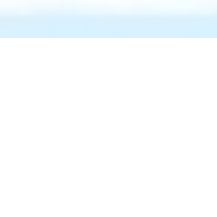
Kawasaki-NEDO
K-NIC会
K-NICに
Innovation
員登録
ついて
Center（K-
NIC）
お問い合
K-NICの
わせ
起業支
援メニ
K-NICと連携
したい方
ュー
個人情報保護
〒212-8554
方針
SNSアカウン
コミュニケ
川崎市幸区大宮
ーター相談
ト運用ポリシ
町1310番
ー
ミューザ川崎セ
会員規約
ントラルタワー5
施設利用規約
スペシャル
階
ウェブアクセ
アドバイザ
シビリティ方
ー
アクセス
針