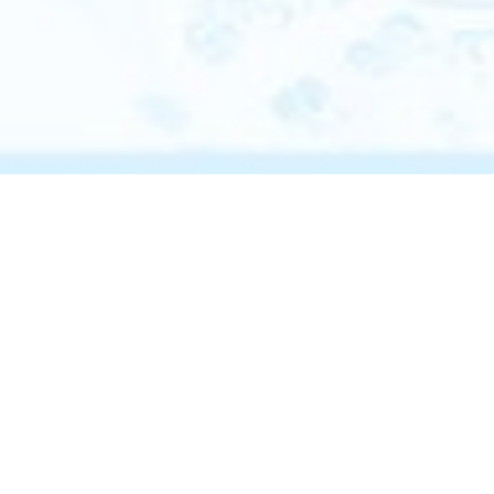
Kawasaki-NEDO
K-NIC会
K-NICに
Innovation
員登録
ついて
Center（K-
NIC）
お問い合
K-NICの
わせ
起業支
援メニ
K-NICと連携
したい方
ュー
個人情報保護
〒212-8554
方針
SNSアカウン
コミュニケ
川崎市幸区大宮
ーター相談
ト運用ポリシ
町1310番
ー
ミューザ川崎セ