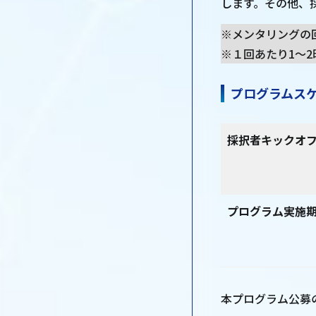
します。その他、
※メンタリングの
※１回あたり1～
プログラムス
採択者キックオ
プログラム実施
本プログラム公募