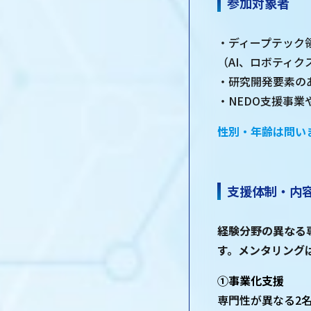
参加対象者
・ディープテック
（AI、ロボティ
・研究開発要素の
・NEDO支援事
性別・年齢は問い
支援体制・内
経験分野の異なる
す。メンタリング
①事業化支援
専門性が異なる2