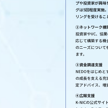
プや投資家が興味
グは5回程度実施
リングを受けるこ
②ネットワーク構
投資家やVC、協
応じて構築する機
のニーズについて
ます。
③資金調達支援
NEDOをはじめ
の成長を支える充
定アドバイス、増
④広報支援
K-NICの公式サ