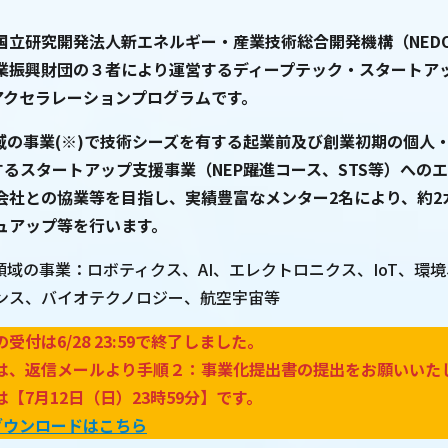
国立研究開発法人新エネルギー・産業技術総合開発機構（NED
業振興財団の３者により運営するディープテック・スタートアッ
るアクセラレーションプログラムです。
域の事業(※)で技術シーズを有する起業前及び創業初期の個人
するスタートアップ支援事業（NEP躍進コース、STS等）への
会社との協業等を目指し、実績豊富なメンター2名により、約2
ュアップ等を行います。
領域の事業：ロボティクス、AI、エレクトロニクス、IoT、環
ンス、バイオテクノロジー、航空宇宙等
付は6/28 23:59で終了しました。
は、返信メールより手順２：事業化提出書の提出をお願いいた
【7月12日（日）23時59分】です。
ダウンロードはこちら