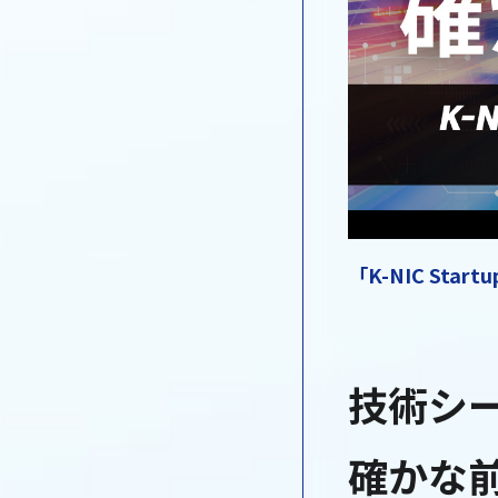
「K-NIC Start
技術シ
確かな