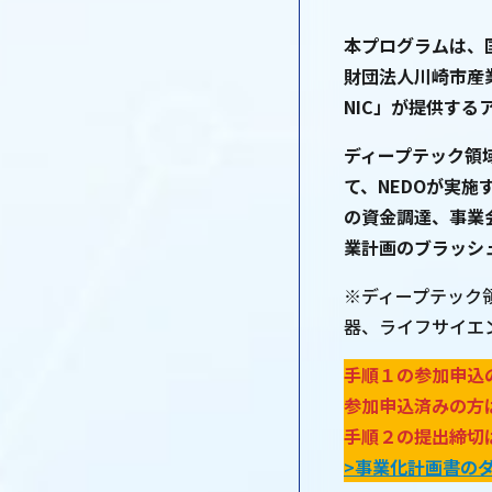
本プログラムは、
財団法人川崎市産
NIC」が提供す
ディープテック領
て、NEDOが実施
の資金調達、事業
業計画のブラッシ
※ディープテック
器、ライフサイエ
手順１の参加申込の受
参加申込済みの方
手順２の提出締切は
>事業化計画書の