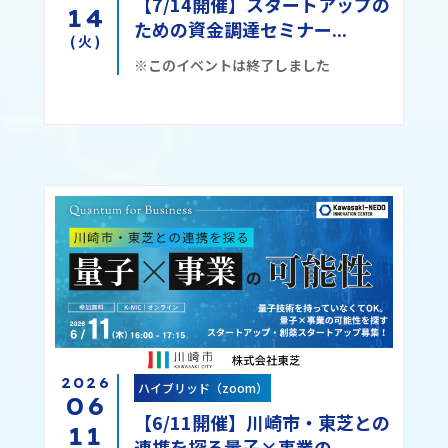
【7/14開催】スタートアップの
14
ための資金調達セミナー...
(火)
※このイベントは終了しました
2026
ハイブリッド（zoom）
06
【6/11開催】川崎市・東芝との
11
連携を探る量子×事業の...