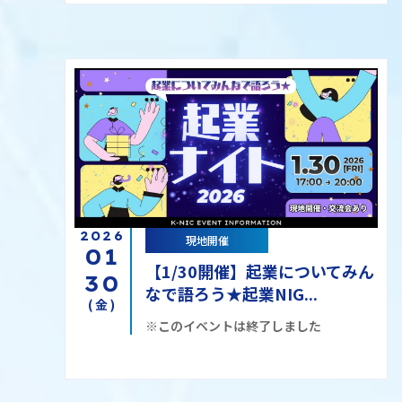
2026
現地開催
01
【1/30開催】起業についてみん
30
なで語ろう★起業NIG...
(金)
※このイベントは終了しました