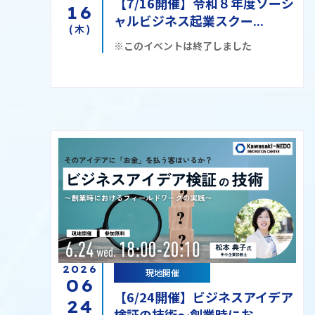
【7/16開催】令和８年度ソーシ
16
ャルビジネス起業スクー...
(木)
※このイベントは終了しました
2026
現地開催
06
【6/24開催】ビジネスアイデア
24
検証の技術〜創業時にお...