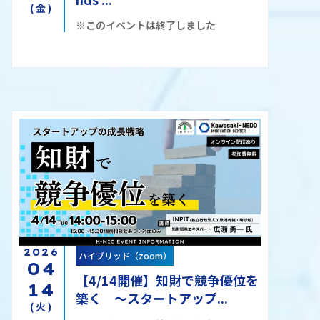
(金)
※このイベントは終了しました
2026
ハイブリッド（zoom）
04
【4/14開催】知財で競争優位を
14
築く ～スタートアップ...
(火)