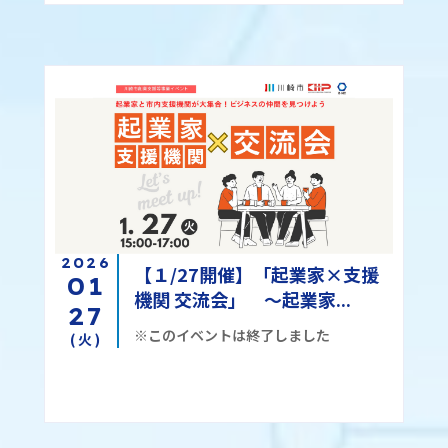
2026
【１/27開催】「起業家×⽀援
01
機関 交流会」 〜起業家...
27
※このイベントは終了しました
(火)