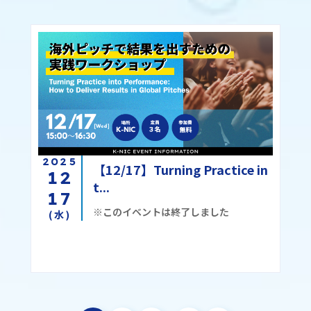
2025
【12/17】Turning Practice in
12
t...
17
※このイベントは終了しました
(水)