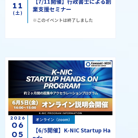
【7/11開催】行政書士による創
11
業支援セミナー
(土)
※このイベントは終了しました
2026
オンライン（zoom）
06
【6/5開催】K-NIC Startup Ha
05
nds ...