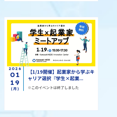
2026
【1/19開催】起業家から学ぶキ
01
ャリア選択『学生×起業...
19
※このイベントは終了しました
(月)